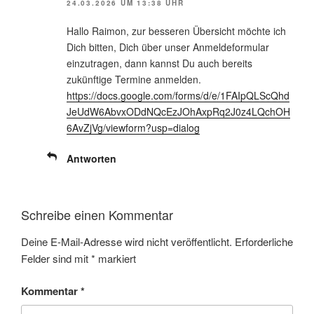
24.03.2026 UM 13:38 UHR
Hallo Raimon, zur besseren Übersicht möchte ich
Dich bitten, Dich über unser Anmeldeformular
einzutragen, dann kannst Du auch bereits
zukünftige Termine anmelden.
https://docs.google.com/forms/d/e/1FAIpQLScQhd
JeUdW6AbvxODdNQcEzJOhAxpRq2J0z4LQchOH
6AvZjVg/viewform?usp=dialog
Antworten
Schreibe einen Kommentar
Deine E-Mail-Adresse wird nicht veröffentlicht.
Erforderliche
Felder sind mit
*
markiert
Kommentar
*