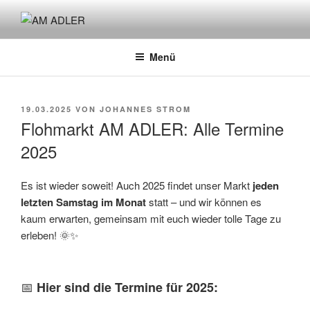
Zum
Inhalt
AM ADLER
Initiative für sozialen Stadtraum & Kommunikation
springen
Menü
VERÖFFENTLICHT
19.03.2025
VON
JOHANNES STROM
AM
Flohmarkt AM ADLER: Alle Termine
2025
Es ist wieder soweit! Auch 2025 findet unser Markt
jeden
letzten Samstag im Monat
statt – und wir können es
kaum erwarten, gemeinsam mit euch wieder tolle Tage zu
erleben! 🌞✨
📅
Hier sind die Termine für 2025: