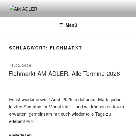
Zum
Inhalt
AM ADLER
Initiative für sozialen Stadtraum & Kommunikation
springen
Menü
SCHLAGWORT:
FLOHMARKT
VERÖFFENTLICHT
15.02.2026
AM
Flohmarkt AM ADLER: Alle Termine 2026
Es ist wieder soweit! Auch 2026 findet unser Markt jeden
letzten Samstag im Monat statt – und wir können es kaum
erwarten, gemeinsam mit euch wieder tolle Tage zu
erleben! 🌞✨
„Flohmarkt
weiterlesen