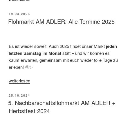
AM
ADLER:
VERÖFFENTLICHT
19.03.2025
Alle
AM
Flohmarkt AM ADLER: Alle Termine 2025
Termine
2026“
Es ist wieder soweit! Auch 2025 findet unser Markt
jeden
letzten Samstag im Monat
statt – und wir können es
kaum erwarten, gemeinsam mit euch wieder tolle Tage zu
erleben! 🌞✨
„Flohmarkt
weiterlesen
AM
ADLER:
VERÖFFENTLICHT
25.10.2024
Alle
AM
5. Nachbarschaftsflohmarkt AM ADLER +
Termine
Herbstfest 2024
2025“