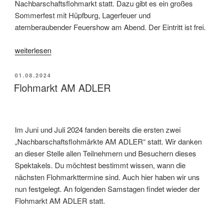
Nachbarschaftsflohmarkt statt. Dazu gibt es ein großes
Sommerfest mit Hüpfburg, Lagerfeuer und
atemberaubender Feuershow am Abend. Der Eintritt ist frei.
„Es
weiterlesen
brennt
AM
VERÖFFENTLICHT
01.08.2024
ADLER:
AM
Flohmarkt AM ADLER
Flohmarkt,
Sommerfest
und
Im Juni und Juli 2024 fanden bereits die ersten zwei
Feuershow
„Nachbarschaftsflohmärkte AM ADLER“ statt. Wir danken
an
an dieser Stelle allen Teilnehmern und Besuchern dieses
einem
Spektakels. Du möchtest bestimmt wissen, wann die
Tag“
nächsten Flohmarkttermine sind. Auch hier haben wir uns
nun festgelegt. An folgenden Samstagen findet wieder der
Flohmarkt AM ADLER statt.