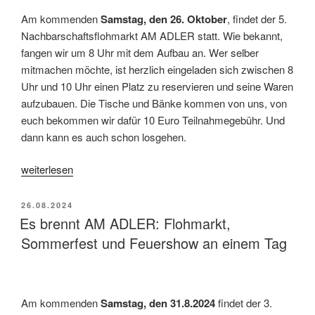
Am kommenden
Samstag, den 26.
Oktober
, findet der 5.
Nachbarschaftsflohmarkt AM ADLER statt. Wie bekannt,
fangen wir um 8 Uhr mit dem Aufbau an. Wer selber
mitmachen möchte, ist herzlich eingeladen sich zwischen 8
Uhr und 10 Uhr einen Platz zu reservieren und seine Waren
aufzubauen. Die Tische und Bänke kommen von uns, von
euch bekommen wir dafür 10 Euro Teilnahmegebühr. Und
dann kann es auch schon losgehen.
„5.
weiterlesen
Nachbarschaftsflohmarkt
AM
VERÖFFENTLICHT
26.08.2024
ADLER
AM
Es brennt AM ADLER: Flohmarkt,
+
Sommerfest und Feuershow an einem Tag
Herbstfest
2024“
Am kommenden
Samstag, den 31.8.2024
findet der 3.