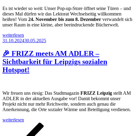
Es ist wieder so weit: Unser Pop-up-Store öffnet seine Türen – und
dieses Mal dürfen wir das Lektorat Wechselseitig willkommen
heißen! Vom
24. November bis zum 8. Dezember
verwandelt sich
unser Raum in eine kleine, aber beeindruckende Bücherwelt.
„Pop-
weiterlesen
up-
Veröffentlicht
31.10.2024
30.05.2025
Magie
am
AM
🎉 FRIZZ meets AM ADLER –
ADLER:
Sichtbarkeit für Leipzigs sozialen
Willkommen,
Lektorat
Hotspot!
Wechselseitig!“
Wir freuen uns riesig: Das Stadtmagazin
FRIZZ Leipzig
stellt AM
ADLER in der aktuellen Ausgabe vor! Damit bekommt unser
Projekt nicht nur mehr Reichweite, sondern auch genau die
Anerkennung, die Orte sozialer Wärme und Beteiligung verdienen.
„🎉
weiterlesen
FRIZZ
Seitennummerierung
Vorherige
Seite
Seite
Seite
Seite
Nächste
meets
Seite
Seite
der
AM