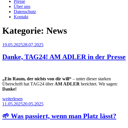
Presse
Über uns
Datenschutz
Kontakt
Kategorie:
News
Veröffentlicht
19.05.2025
28.07.2025
am
Danke, TAG24! AM ADLER in der Presse
„Ein Raum, der nichts von dir will“
– unter dieser starken
Überschrift hat TAG24 über
AM ADLER
berichtet. Wir sagen:
Danke!
„Danke,
weiterlesen
TAG24!
Veröffentlicht
11.05.2025
20.05.2025
AM
am
ADLER
🌱 Was passiert, wenn man Platz lässt?
in
der