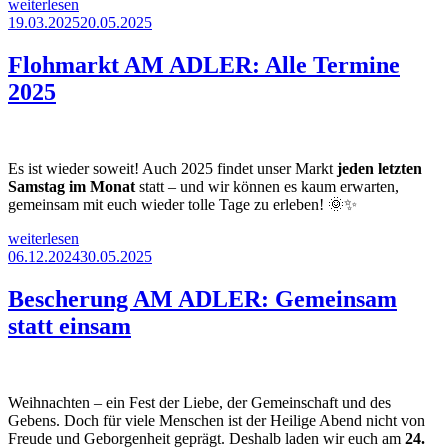
„Großes
weiterlesen
Osterfeuer
Veröffentlicht
19.03.2025
20.05.2025
AM
am
ADLER
Flohmarkt AM ADLER: Alle Termine
–
2025
Gemeinsam
den
Frühling
entfachen!“
Es ist wieder soweit! Auch 2025 findet unser Markt
jeden letzten
Samstag im Monat
statt – und wir können es kaum erwarten,
gemeinsam mit euch wieder tolle Tage zu erleben! 🌞✨
„Flohmarkt
weiterlesen
AM
Veröffentlicht
06.12.2024
30.05.2025
ADLER:
am
Alle
Bescherung AM ADLER: Gemeinsam
Termine
statt einsam
2025“
Weihnachten – ein Fest der Liebe, der Gemeinschaft und des
Gebens. Doch für viele Menschen ist der Heilige Abend nicht von
Freude und Geborgenheit geprägt. Deshalb laden wir euch am
24.