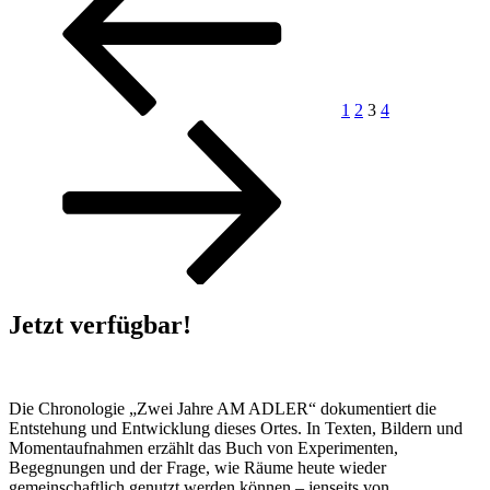
ADLER
Beiträge
–
Sichtbarkeit
für
Leipzigs
1
2
3
4
sozialen
Hotspot!“
Jetzt verfügbar!
Die Chronologie „Zwei Jahre AM ADLER“ dokumentiert die
Entstehung und Entwicklung dieses Ortes. In Texten, Bildern und
Momentaufnahmen erzählt das Buch von Experimenten,
Begegnungen und der Frage, wie Räume heute wieder
gemeinschaftlich genutzt werden können – jenseits von