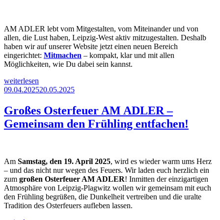
–
Jetzt
online
am
AM ADLER lebt vom Mitgestalten, vom Miteinander und von
Platz“
allen, die Lust haben, Leipzig-West aktiv mitzugestalten. Deshalb
haben wir auf unserer Website jetzt einen neuen Bereich
eingerichtet:
Mitmachen
– kompakt, klar und mit allen
Möglichkeiten, wie Du dabei sein kannst.
„🌟
weiterlesen
Jetzt
Veröffentlicht
09.04.2025
20.05.2025
Mitmachen
am
–
Großes Osterfeuer AM ADLER –
Wir
Gemeinsam den Frühling entfachen!
sind
viele!“
Am
Samstag, den 19. April 2025
, wird es wieder warm ums Herz
– und das nicht nur wegen des Feuers. Wir laden euch herzlich ein
zum
großen Osterfeuer AM ADLER
! Inmitten der einzigartigen
Atmosphäre von Leipzig-Plagwitz wollen wir gemeinsam mit euch
den Frühling begrüßen, die Dunkelheit vertreiben und die uralte
Tradition des Osterfeuers aufleben lassen.