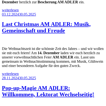
Dezember
herzlich zur
Bescherung AM ADLER
ein.
„Bescherung
weiterlesen
AM
Veröffentlicht
03.12.2024
30.05.2025
ADLER:
am
Gemeinsam
Last Christmas AM ADLER: Musik,
statt
Gemeinschaft und Freude
einsam“
Die Weihnachtszeit ist die schönste Zeit des Jahres – und wir wollen
sie mit euch feiern! Am
14. Dezember
laden wir euch herzlich zu
unserer vorweihnachtlichen Feier
AM ADLER
ein. Lasst uns
gemeinsam in Weihnachtsstimmung kommen, mit Musik, Glühwein
und einer besonderen Aufgabe für den guten Zweck.
„Last
weiterlesen
Christmas
Veröffentlicht
28.11.2024
30.05.2025
AM
am
ADLER:
Pop-up-Magie AM ADLER:
Musik,
Willkommen, Lektorat Wechselseitig!
Gemeinschaft
und
Freude“