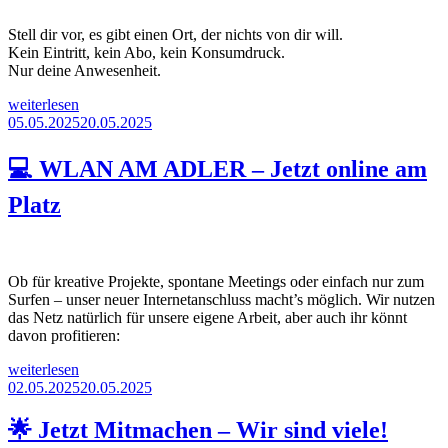
Presse“
Stell dir vor, es gibt einen Ort, der nichts von dir will.
Kein Eintritt, kein Abo, kein Konsumdruck.
Nur deine Anwesenheit.
„🌱
weiterlesen
Was
Veröffentlicht
05.05.2025
20.05.2025
passiert,
am
wenn
💻 WLAN AM ADLER – Jetzt online am
man
Platz
Platz
lässt?“
Ob für kreative Projekte, spontane Meetings oder einfach nur zum
Surfen – unser neuer Internetanschluss macht’s möglich. Wir nutzen
das Netz natürlich für unsere eigene Arbeit, aber auch ihr könnt
davon profitieren:
weiterlesen
„💻
Veröffentlicht
02.05.2025
20.05.2025
WLAN
am
AM
🌟 Jetzt Mitmachen – Wir sind viele!
ADLER