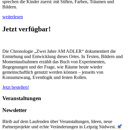
sprechen die Kinder zuerst: mit Stiften, Farben, Träumen und
Bildern.
„Einladung
weiterlesen
zum
Farbenzauber:
Jetzt verfügbar!
Der
„Leuchtturm
AM
ADLER“
Die Chronologie „Zwei Jahre AM ADLER“ dokumentiert die
wird
Entstehung und Entwicklung dieses Ortes. In Texten, Bildern und
eingeweiht“
Momentaufnahmen erzählt das Buch von Experimenten,
Begegnungen und der Frage, wie Räume heute wieder
gemeinschaftlich genutzt werden können – jenseits von
Konsumzwang, Eventlogik und festen Rollen.
Jetzt bestellen!
Veranstaltungen
Newsletter
Bleib auf dem Laufenden über Veranstaltungen, Ideen, neue
Partnerprojekte und echte Veränderungen in Leipzig Südwest.