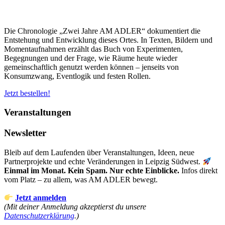
Flohmarkt,
Sommerfest
und
Die Chronologie „Zwei Jahre AM ADLER“ dokumentiert die
Feuershow
Entstehung und Entwicklung dieses Ortes. In Texten, Bildern und
an
Momentaufnahmen erzählt das Buch von Experimenten,
einem
Begegnungen und der Frage, wie Räume heute wieder
Tag“
gemeinschaftlich genutzt werden können – jenseits von
Konsumzwang, Eventlogik und festen Rollen.
Jetzt bestellen!
Veranstaltungen
Newsletter
Bleib auf dem Laufenden über Veranstaltungen, Ideen, neue
Partnerprojekte und echte Veränderungen in Leipzig Südwest.
Einmal im Monat. Kein Spam. Nur echte Einblicke.
Infos direkt
vom Platz – zu allem, was AM ADLER bewegt.
Jetzt anmelden
(Mit deiner Anmeldung akzeptierst du unsere
Datenschutzerklärung
.)