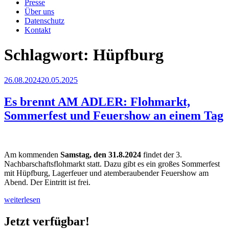
Presse
Über uns
Datenschutz
Kontakt
Schlagwort:
Hüpfburg
Veröffentlicht
26.08.2024
20.05.2025
am
Es brennt AM ADLER: Flohmarkt,
Sommerfest und Feuershow an einem Tag
Am kommenden
Samstag, den 31.8.2024
findet der 3.
Nachbarschaftsflohmarkt statt. Dazu gibt es ein großes Sommerfest
mit Hüpfburg, Lagerfeuer und atemberaubender Feuershow am
Abend. Der Eintritt ist frei.
„Es
weiterlesen
brennt
AM
Jetzt verfügbar!
ADLER: