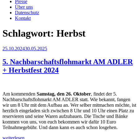
Presse
Über uns
Datenschutz
Kontakt
Schlagwort:
Herbst
Veröffentlicht
25.10.2024
30.05.2025
am
5. Nachbarschaftsflohmarkt AM ADLER
+ Herbstfest 2024
Am kommenden
Samstag, den 26.
Oktober
, findet der 5.
Nachbarschaftsflohmarkt AM ADLER statt. Wie bekannt, fangen
wir um 8 Uhr mit dem Aufbau an. Wer selber mitmachen möchte, ist
herzlich eingeladen sich zwischen 8 Uhr und 10 Uhr einen Platz zu
reservieren und seine Waren aufzubauen. Die Tische und Bänke
kommen von uns, von euch bekommen wir dafür 10 Euro
Teilnahmegebühr. Und dann kann es auch schon losgehen.
„5.
weiterlesen