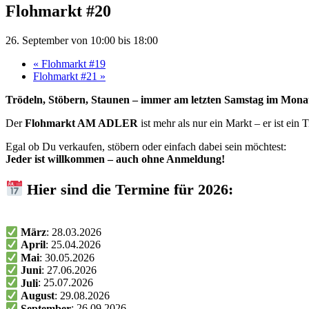
Flohmarkt #20
26. September von 10:00
bis
18:00
«
Flohmarkt #19
Flohmarkt #21
»
Trödeln, Stöbern, Staunen – immer am letzten Samstag im Mona
Der
Flohmarkt AM ADLER
ist mehr als nur ein Markt – er ist ei
Egal ob Du verkaufen, stöbern oder einfach dabei sein möchtest:
Jeder ist willkommen – auch ohne Anmeldung!
Hier sind die Termine für 2026:
März
: 28.03.2026
April
: 25.04.2026
Mai
: 30.05.2026
Juni
: 27.06.2026
Juli
: 25.07.2026
August
: 29.08.2026
September
: 26.09.2026