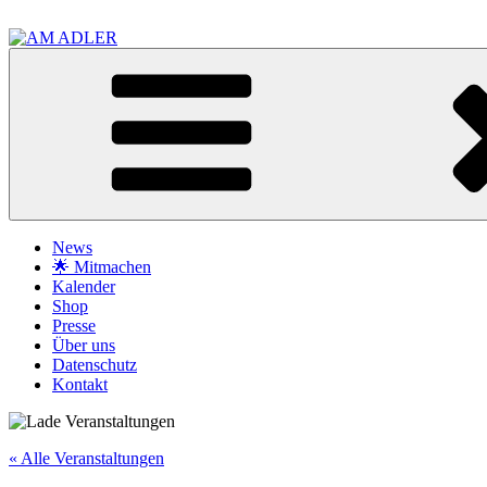
Zum
Inhalt
springen
AM ADLER
Initiative für sozialen Stadtraum & Kommunikation
News
🌟 Mitmachen
Kalender
Shop
Presse
Über uns
Datenschutz
Kontakt
« Alle Veranstaltungen