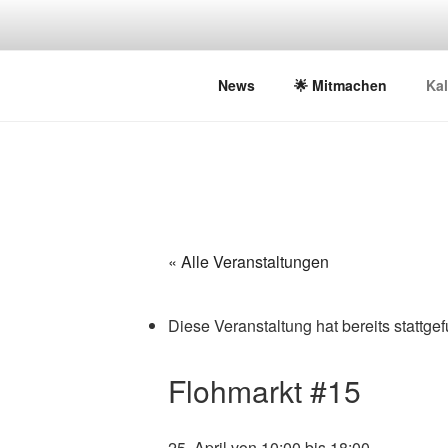
Zum
Inhalt
springen
AM ADLER
Initiative für sozialen Stadtra
News
🌟 Mitmachen
Ka
« Alle Veranstaltungen
Diese Veranstaltung hat bereits stattge
Flohmarkt #15
25. April von 10:00
bis
18:00