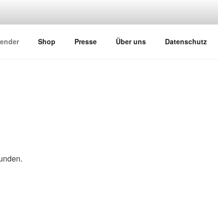
um & Kommunikation
lender
Shop
Presse
Über uns
Datenschutz
funden.